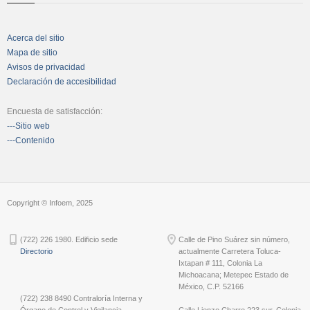
Acerca del sitio
Mapa de sitio
Avisos de privacidad
Declaración de accesibilidad
Encuesta de satisfacción:
---Sitio web
---Contenido
Copyright © Infoem, 2025
(722) 226 1980. Edificio sede
Calle de Pino Suárez sin número,
Directorio
actualmente Carretera Toluca-
Ixtapan # 111, Colonia La
Michoacana; Metepec Estado de
México, C.P. 52166
(722) 238 8490 Contraloría Interna y