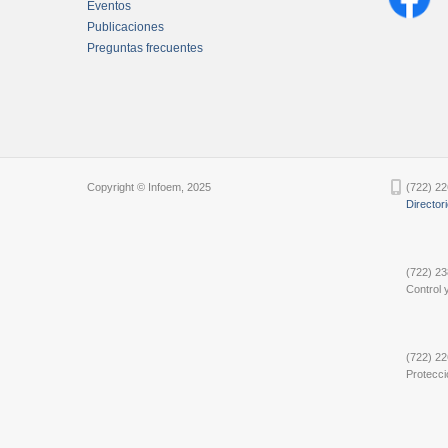
Eventos
Publicaciones
Preguntas frecuentes
Chatbot Tidio
Copyright © Infoem, 2025
(722) 22
Director
(722) 23
Control y
(722) 22
Protecci