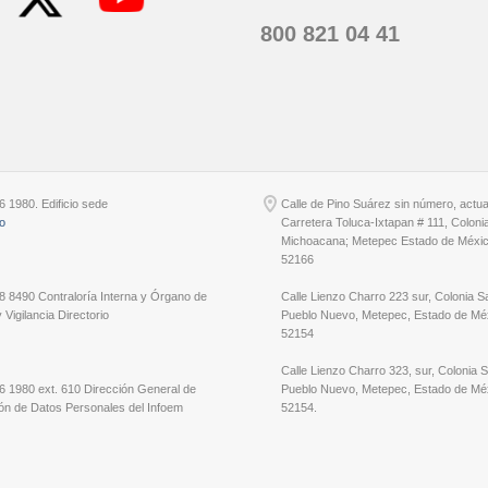
800 821 04 41
6 1980. Edificio sede
Calle de Pino Suárez sin número, actu
io
Carretera Toluca-Ixtapan # 111, Coloni
Michoacana; Metepec Estado de Méxic
52166
8 8490 Contraloría Interna y Órgano de
Calle Lienzo Charro 223 sur, Colonia S
 Vigilancia Directorio
Pueblo Nuevo, Metepec, Estado de Méx
52154
Calle Lienzo Charro 323, sur, Colonia 
6 1980 ext. 610 Dirección General de
Pueblo Nuevo, Metepec, Estado de Méx
ón de Datos Personales del Infoem
52154.