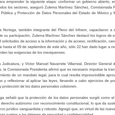
para emprender la siguiente etapa: conformar un gobierno abierto, 
 todos los sectores, aseguró Zulema Martínez Sánchez, Comisionada 
ón Pública y Protección de Datos Personales del Estado de México y 
a Noriega, también integrante del Pleno del Infoem, capacitaron a 
te su participación, Zulema Martínez Sánchez destacó los logros de e
 solicitudes de acceso a la información y de acceso, rectificación, can
ía hasta el 09 de septiembre de este año, sólo 22 han dado lugar a r
enden las exigencias de los mexiquenses.
 Judicatura, y Víctor Manuel Navarrete Villarreal, Director General 
va, la Comisionada Presidenta afirmó que es necesario impulsar la tra
iento de un mandato legal, para lo cual resulta imprescindible apro
 y reflexionar al aplicar las leyes, llevando a cabo ejercicios de p
 protección de los datos personales colisionen.
ga señaló que la protección de los datos personales surgió como el 
n derecho autónomo con reconocimiento constitucional, lo que da sust
rco jurídico vanguardista y robusto. Agregó que, en virtud de las nue
tran sujetas a los deberes de seguridad y confidencialidad.