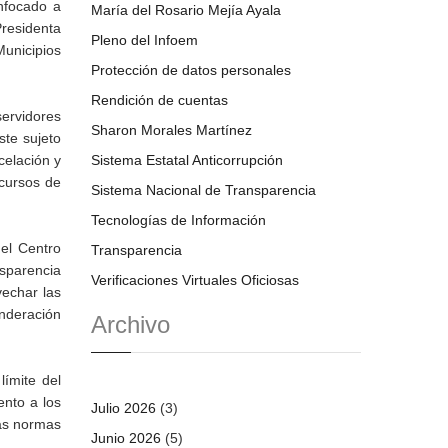
enfocado a
María del Rosario Mejía Ayala
Presidenta
Pleno del Infoem
Municipios
Protección de datos personales
Rendición de cuentas
servidores
Sharon Morales Martínez
ste sujeto
celación y
Sistema Estatal Anticorrupción
ecursos de
Sistema Nacional de Transparencia
Tecnologías de Información
del Centro
Transparencia
nsparencia
Verificaciones Virtuales Oficiosas
vechar las
onderación
Archivo
límite del
ento a los
Julio 2026
(3)
vas normas
Junio 2026
(5)