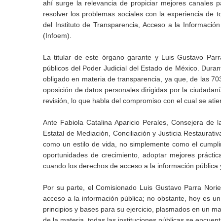
ahí surge la relevancia de propiciar mejores canales 
resolver los problemas sociales con la experiencia de
del Instituto de Transparencia, Acceso a la Informaci
(Infoem).
La titular de este órgano garante y Luis Gustavo Parr
públicos del Poder Judicial del Estado de México. Duran
obligado en materia de transparencia, ya que, de las 703
oposición de datos personales dirigidas por la ciudadan
revisión, lo que habla del compromiso con el cual se ati
Ante Fabiola Catalina Aparicio Perales, Consejera de la
Estatal de Mediación, Conciliación y Justicia Restaurati
como un estilo de vida, no simplemente como el cumplim
oportunidades de crecimiento, adoptar mejores prácticas
cuando los derechos de acceso a la información pública y
Por su parte, el Comisionado Luis Gustavo Parra Norie
acceso a la información pública; no obstante, hoy es u
principios y bases para su ejercicio, plasmados en un ma
de la materia, todas las instituciones públicas se encuen