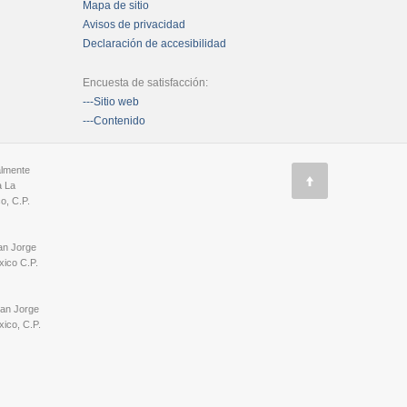
Mapa de sitio
Avisos de privacidad
Declaración de accesibilidad
Encuesta de satisfacción:
---Sitio web
---Contenido
almente
a La
o, C.P.
an Jorge
ico C.P.
San Jorge
ico, C.P.