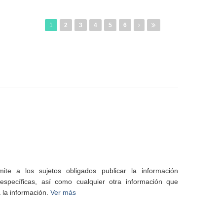
1
2
3
4
5
6
te a los sujetos obligados publicar la información
specíficas, así como cualquier otra información que
 la información.
Ver más