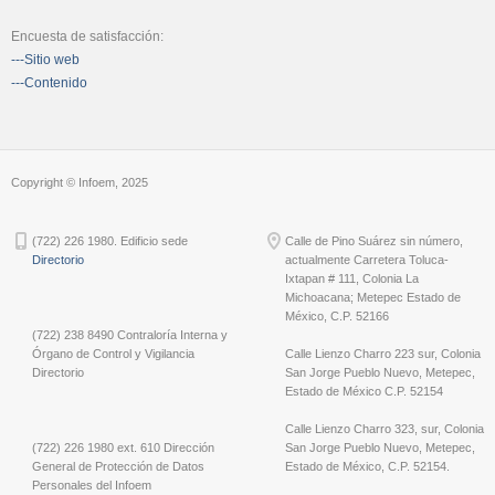
Encuesta de satisfacción:
---Sitio web
---Contenido
Copyright © Infoem, 2025
(722) 226 1980. Edificio sede
Calle de Pino Suárez sin número,
Directorio
actualmente Carretera Toluca-
Ixtapan # 111, Colonia La
Michoacana; Metepec Estado de
México, C.P. 52166
(722) 238 8490 Contraloría Interna y
Órgano de Control y Vigilancia
Calle Lienzo Charro 223 sur, Colonia
Directorio
San Jorge Pueblo Nuevo, Metepec,
Estado de México C.P. 52154
Calle Lienzo Charro 323, sur, Colonia
(722) 226 1980 ext. 610 Dirección
San Jorge Pueblo Nuevo, Metepec,
General de Protección de Datos
Estado de México, C.P. 52154.
Personales del Infoem