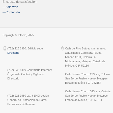
Encuesta de satisfacción:
---Sitio web
---Contenido
Copyright © Infoem, 2025
(722) 226 1980. Edificio sede
Calle de Pino Suárez sin número,
Directorio
actualmente Carretera Toluca-
Ixtapan # 111, Colonia La
Michoacana; Metepec Estado de
México, C.P. 52166
(722) 238 8490 Contraloría Interna y
Órgano de Control y Vigilancia
Calle Lienzo Charro 223 sur, Colonia
Directorio
San Jorge Pueblo Nuevo, Metepec,
Estado de México C.P. 52154
Calle Lienzo Charro 323, sur, Colonia
(722) 226 1980 ext. 610 Dirección
San Jorge Pueblo Nuevo, Metepec,
General de Protección de Datos
Estado de México, C.P. 52154.
Personales del Infoem