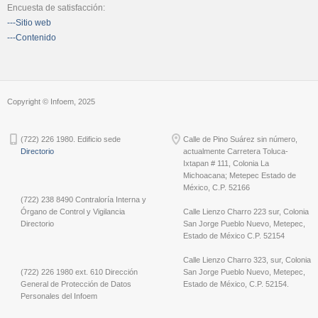
Encuesta de satisfacción:
---Sitio web
---Contenido
Copyright © Infoem, 2025
(722) 226 1980. Edificio sede
Calle de Pino Suárez sin número,
Directorio
actualmente Carretera Toluca-
Ixtapan # 111, Colonia La
Michoacana; Metepec Estado de
México, C.P. 52166
(722) 238 8490 Contraloría Interna y
Órgano de Control y Vigilancia
Calle Lienzo Charro 223 sur, Colonia
Directorio
San Jorge Pueblo Nuevo, Metepec,
Estado de México C.P. 52154
Calle Lienzo Charro 323, sur, Colonia
(722) 226 1980 ext. 610 Dirección
San Jorge Pueblo Nuevo, Metepec,
General de Protección de Datos
Estado de México, C.P. 52154.
Personales del Infoem