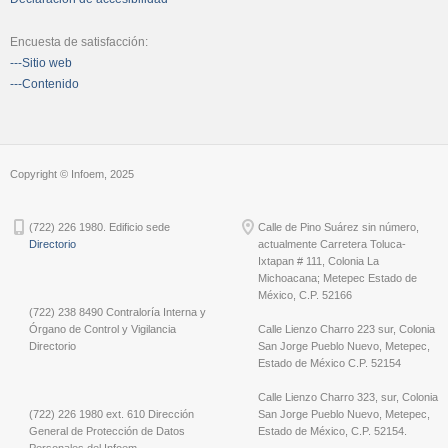
Encuesta de satisfacción:
---Sitio web
---Contenido
Copyright © Infoem, 2025
(722) 226 1980. Edificio sede
Calle de Pino Suárez sin número,
Directorio
actualmente Carretera Toluca-
Ixtapan # 111, Colonia La
Michoacana; Metepec Estado de
México, C.P. 52166
(722) 238 8490 Contraloría Interna y
Órgano de Control y Vigilancia
Calle Lienzo Charro 223 sur, Colonia
Directorio
San Jorge Pueblo Nuevo, Metepec,
Estado de México C.P. 52154
Calle Lienzo Charro 323, sur, Colonia
(722) 226 1980 ext. 610 Dirección
San Jorge Pueblo Nuevo, Metepec,
General de Protección de Datos
Estado de México, C.P. 52154.