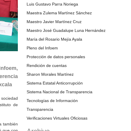
Luis Gustavo Parra Noriega
Maestra Zulema Martínez Sánchez
Maestro Javier Martínez Cruz
Maestro José Guadalupe Luna Hernández
María del Rosario Mejía Ayala
Pleno del Infoem
Protección de datos personales
Rendición de cuentas
Infoem,
Sharon Morales Martínez
erencia
Sistema Estatal Anticorrupción
xcala
Sistema Nacional de Transparencia
a sociedad
Tecnologías de Información
tituto de
Transparencia
Verificaciones Virtuales Oficiosas
la también
ó que con