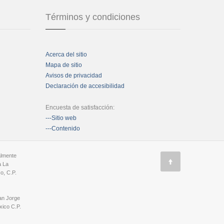
Términos y condiciones
Acerca del sitio
Mapa de sitio
Avisos de privacidad
Declaración de accesibilidad
Encuesta de satisfacción:
---Sitio web
---Contenido
almente
a La
o, C.P.
an Jorge
ico C.P.