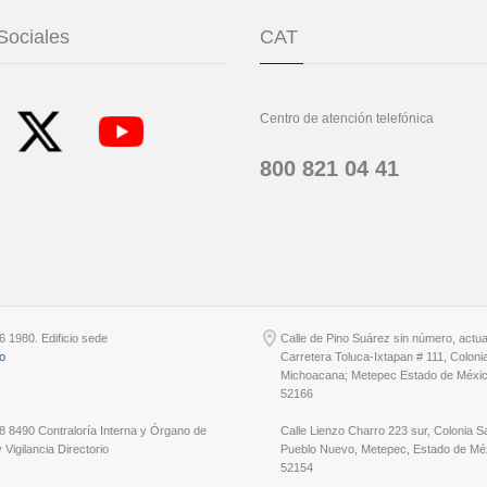
Sociales
CAT
Centro de atención telefónica
800 821 04 41
6 1980. Edificio sede
Calle de Pino Suárez sin número, actu
io
Carretera Toluca-Ixtapan # 111, Coloni
Michoacana; Metepec Estado de Méxic
52166
8 8490 Contraloría Interna y Órgano de
Calle Lienzo Charro 223 sur, Colonia S
 Vigilancia Directorio
Pueblo Nuevo, Metepec, Estado de Méx
52154