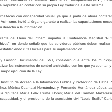
la República en contar con su propia Ley traducida a este sistema.
laxcaltecas con discapacidad visual, ya que a partir de ahora contar
simismo, invitó al órgano garante a realizar las capacitaciones nece
su derecho a la información.
ante del Pleno del Infoem, impartió la Conferencia Magistral “Rut
chivos”, en donde señaló que los servidores públicos deben realizar
estableciendo rutas locales para su implementación.
 y Gestión Documental del SNT, consideró que entre los municip
lizar los instrumentos de control archivístico con los que ya cuentan y
 mejor ejecución de la Ley.
l Instituto de Acceso a la Información Pública y Protección de Datos 
ánchez; Mónica Cuamatzi Hernández; y, Fernando Hernández López, as
, la diputada María Félix Pluma Flores; María del Carmen Mazarras
capacidad, y el presidente de la asociación civil “Louis Braille” Carlo