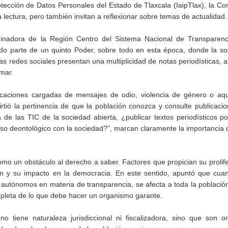
rotección de Datos Personales del Estado de Tlaxcala (IaipTlax), la C
a lectura, pero también invitan a reflexionar sobre temas de actualidad.
nadora de la Región Centro del Sistema Nacional de Transparenc
do parte de un quinto Poder, sobre todo en esta época, donde la so
as redes sociales presentan una multiplicidad de notas periodísticas, 
rmar.
icaciones cargadas de mensajes de odio, violencia de género o aqu
irtió la pertinencia de que la población conozca y consulte publicac
de las TIC de la sociedad abierta, ¿publicar textos periodísticos po
so deontológico con la sociedad?”, marcan claramente la importancia d
mo un obstáculo al derecho a saber. Factores que propician su prolif
ón y su impacto en la democracia. En este sentido, apuntó que cuan
autónomos en materia de transparencia, se afecta a toda la població
mpleta de lo que debe hacer un organismo garante.
no tiene naturaleza jurisdiccional ni fiscalizadora, sino que son 