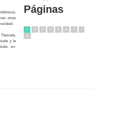
Páginas
iofónicos,
nas otras
eracidad.
1
2
3
4
5
6
7
Tlaxcala,
xcala y la
uita en: