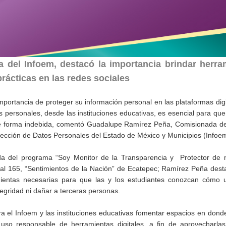
del Infoem, destacó la importancia brindar herra
prácticas en las redes sociales
portancia de proteger su información personal en las plataformas digi
s personales, desde las instituciones educativas, es esencial para que
e forma indebida, comentó Guadalupe Ramírez Peña, Comisionada del 
tección de Datos Personales del Estado de México y Municipios (Infoem
ada del programa “Soy Monitor de la Transparencia y Protector de 
cial 165, “Sentimientos de la Nación” de Ecatepec; Ramírez Peña des
entas necesarias para que las y los estudiantes conozcan cómo uti
tegridad ni dañar a terceras personas.
 el Infoem y las instituciones educativas fomentar espacios en donde
so responsable de herramientas digitales, a fin de aprovecharlas