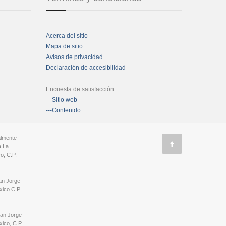
Acerca del sitio
Mapa de sitio
Avisos de privacidad
Declaración de accesibilidad
Encuesta de satisfacción:
---Sitio web
---Contenido
almente
a La
o, C.P.
an Jorge
ico C.P.
San Jorge
ico, C.P.