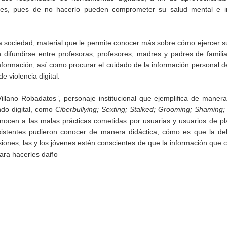
nales, pues de no hacerlo pueden comprometer su salud mental e i
a sociedad, material que le permite conocer más sobre cómo ejercer 
 difundirse entre profesoras, profesores, madres y padres de famili
información, así como procurar el cuidado de la información personal de
 violencia digital.
llano Robadatos”, personaje institucional que ejemplifica de manera
ndo digital, como
Ciberbullying; Sexting; Stalked; Grooming; Shaming;
onocen a las malas prácticas cometidas por usuarias y usuarios de p
asistentes pudieron conocer de manera didáctica, cómo es que la de
siones, las y los jóvenes estén conscientes de que la información que
 para hacerles daño