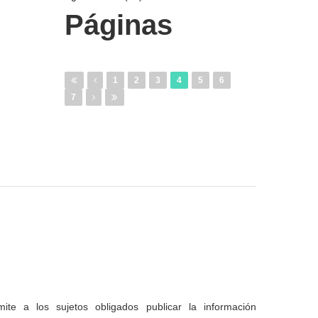
Páginas
1
2
3
4
5
6
7
te a los sujetos obligados publicar la información