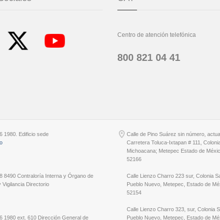
Centro de atención telefónica
800 821 04 41
6 1980. Edificio sede
Calle de Pino Suárez sin número, actu
io
Carretera Toluca-Ixtapan # 111, Coloni
Michoacana; Metepec Estado de Méxic
52166
8 8490 Contraloría Interna y Órgano de
Calle Lienzo Charro 223 sur, Colonia S
 Vigilancia Directorio
Pueblo Nuevo, Metepec, Estado de Méx
52154
Calle Lienzo Charro 323, sur, Colonia 
6 1980 ext. 610 Dirección General de
Pueblo Nuevo, Metepec, Estado de Méx