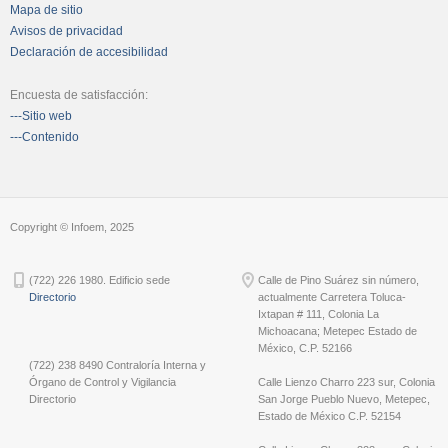
Mapa de sitio
Avisos de privacidad
Declaración de accesibilidad
Encuesta de satisfacción:
---Sitio web
---Contenido
Copyright © Infoem, 2025
(722) 226 1980. Edificio sede
Calle de Pino Suárez sin número,
Directorio
actualmente Carretera Toluca-
Ixtapan # 111, Colonia La
Michoacana; Metepec Estado de
México, C.P. 52166
(722) 238 8490 Contraloría Interna y
Órgano de Control y Vigilancia
Calle Lienzo Charro 223 sur, Colonia
Directorio
San Jorge Pueblo Nuevo, Metepec,
Estado de México C.P. 52154