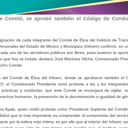
ste Comité, se aprobó también el Código de Condu
signación de cada integrante del Comité de Ética del Instituto de Tran
ersonales del Estado de México y Municipios (Infoem) confirmó, en un
ada uno de los servidores públicos son libres, pues tuvieron la opor
do que hoy se instala; destacó José Martínez Vilchis, Comisionado Pre
dicho Comité.
ia del Comité de Ética del Infoem, donde se aprobaron también el 
3; el Comisionado Presidente tomó protesta a las y los integrantes
s prácticas y conductas, que este Comité se encargará de vigilar; 
erechos humanos, la prevención de la discriminación e igualdad de gé
ía Ayala, quien rindió protesta como Presidenta Suplente del Comité
nfatizó que lo más importante es comprender el compromiso del servici
 por la esfera más íntima; es por ello que al interior del Infoem, e