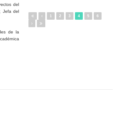
ectos del
; Jefa del
1
2
3
4
5
6
les de la
 académica