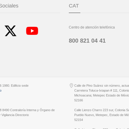
Sociales
CAT
Centro de atención telefónica
800 821 04 41
6 1980. Edificio sede
Calle de Pino Suárez sin número, actu
io
Carretera Toluca-Ixtapan # 111, Coloni
Michoacana; Metepec Estado de Méxic
52166
8 8490 Contraloría Interna y Órgano de
Calle Lienzo Charro 223 sur, Colonia S
 Vigilancia Directorio
Pueblo Nuevo, Metepec, Estado de Méx
52154