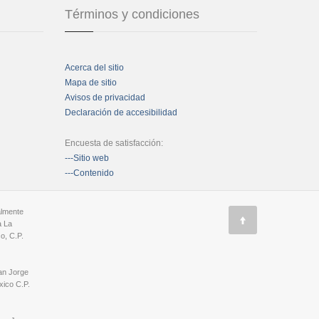
Términos y condiciones
Acerca del sitio
Mapa de sitio
Avisos de privacidad
Declaración de accesibilidad
Encuesta de satisfacción:
---Sitio web
---Contenido
almente
a La
o, C.P.
an Jorge
ico C.P.