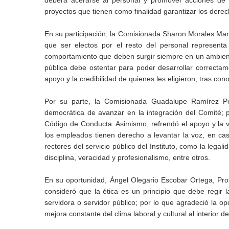
deberá acerarse al personal y promover acciones de u
proyectos que tienen como finalidad garantizar los dere
En su participación, la Comisionada Sharon Morales Martí
que ser electos por el resto del personal represent
comportamiento que deben surgir siempre en un ambiente
pública debe ostentar para poder desarrollar correctame
apoyo y la credibilidad de quienes les eligieron, tras co
Por su parte, la Comisionada Guadalupe Ramírez Peñ
democrática de avanzar en la integración del Comité; p
Código de Conducta. Asimismo, refrendó el apoyo y la v
los empleados tienen derecho a levantar la voz, en ca
rectores del servicio público del Instituto, como la legali
disciplina, veracidad y profesionalismo, entre otros.
En su oportunidad, Ángel Olegario Escobar Ortega, Prof
consideró que la ética es un principio que debe regir
servidora o servidor público; por lo que agradeció la o
mejora constante del clima laboral y cultural al interior de