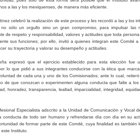
nidad, pues sólo de esta forma será posible que el Instituto avan
chos a las y los mexiquenses, de manera más eficiente.
nez celebró la realización de este proceso y les recordó a las y los in
a no sólo un orgullo sino un gran compromiso, para impulsar las r
 de respeto y responsabilidad, valores y actitudes que toda persona
nte sus funciones; por ello, invitó a quienes integran este Comité a 
nocer su trayectoria y valorar su desempeño y actitudes.
a expresó que el ejercicio establecido para esta elección fue 
or lo que pidió a sus integrantes conducirse con la ética que marca
oluntad de cada una y uno de los Comisionados; ante lo cual, reiteró
so de que conozcan o experimenten alguna conducta que falte a los 
dad, honradez, transparencia, lealtad, imparcialidad, integridad, equidad
esional Especialista adscrito a la Unidad de Comunicación y Vocal d
 la conducta de todo ser humano y refrendarse día con día en su ac
portunidad de formar parte de este Comité, cuya finalidad es también 
 este Instituto.