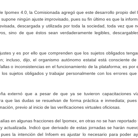
 de Ipomex 4.0, la Comisionada agregó que este desarrollo propio del
 supone ningún ajuste improvisado, pues su fin último es que la infor
evisada, descargada y utilizada por toda la sociedad, toda vez que n
os, sino de que éstos sean verdaderamente legibles, descargables,
ustes y es por ello que comprenden que los sujetos obligados tenga
n; incluso, dijo, el organismo autónomo estatal está consciente de
allas o inconsistencias en el funcionamiento de la plataforma; es por e
n los sujetos obligados y trabajar personalmente con los errores qu
ña externó que a pesar de que ya se tuvieron capacitaciones ví
ra que las dudas se resuelvan de forma práctica e inmediata; pues 
ción, previo al inicio de las verificaciones virtuales oficiosas.
alías en algunas fracciones del Ipomex, en otras no se han reportado f
y actualizada. Indicó que derivado de estas jornadas se harán nuevo
pues la intención del Infoem es ajustar lo necesario para poder ay