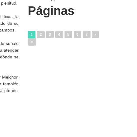
 plenitud.
Páginas
íficas, la
nado de su
 campos.
1
2
3
4
5
6
7
nde señaló
 a atender
 dónde se
 Melchor,
on también
Jilotepec,