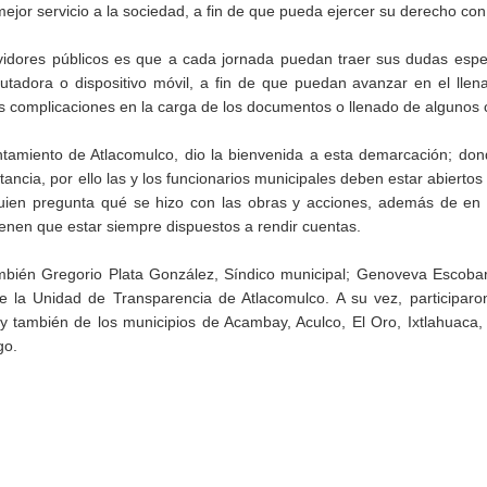
ejor servicio a la sociedad, a fin de que pueda ejercer su derecho con
rvidores públicos es que a cada jornada puedan traer sus dudas espec
utadora o dispositivo móvil, a fin de que puedan avanzar en el lle
las complicaciones en la carga de los documentos o llenado de algunos
untamiento de Atlacomulco, dio la bienvenida a esta demarcación; do
ancia, por ello las y los funcionarios municipales deben estar abiertos
 quien pregunta qué se hizo con las obras y acciones, además de en
enen que estar siempre dispuestos a rendir cuentas.
mbién Gregorio Plata González, Síndico municipal; Genoveva Escobar
 de la Unidad de Transparencia de Atlacomulco. A su vez, participar
y también de los municipios de Acambay, Aculco, El Oro, Ixtlahuaca, 
go.