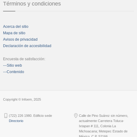
Términos y condiciones
Acerca del sitio
Mapa de sitio
Avisos de privacidad
Declaración de accesibilidad
Encuesta de satisfacción:
---Sitio web
---Contenido
Copyright © Infoem, 2025
(722) 226 1980. Edificio sede
Calle de Pino Suárez sin número,
Directorio
actualmente Carretera Toluca-
Ixtapan # 111, Colonia La
Michoacana; Metepec Estado de
México, C.P. 52166