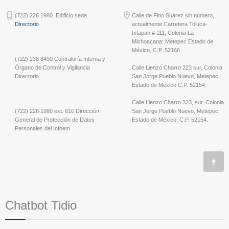
(722) 226 1980. Edificio sede
Calle de Pino Suárez sin número,
Directorio
actualmente Carretera Toluca-
Ixtapan # 111, Colonia La
Michoacana; Metepec Estado de
México, C.P. 52166
(722) 238 8490 Contraloría Interna y
Órgano de Control y Vigilancia
Calle Lienzo Charro 223 sur, Colonia
Directorio
San Jorge Pueblo Nuevo, Metepec,
Estado de México C.P. 52154
Calle Lienzo Charro 323, sur, Colonia
(722) 226 1980 ext. 610 Dirección
San Jorge Pueblo Nuevo, Metepec,
General de Protección de Datos
Estado de México, C.P. 52154.
Personales del Infoem
Chatbot Tidio