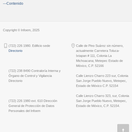
---Contenido
Copyright © Infoem, 2025
(722) 226 1980. Edificio sede
Calle de Pino Suárez sin número,
Directorio
actualmente Carretera Toluca-
Ixtapan # 111, Colonia La
Michoacana; Metepec Estado de
México, C.P. 52166
(722) 238 8490 Contraloría Interna y
Órgano de Control y Vigilancia
Calle Lienzo Charro 223 sur, Colonia
Directorio
San Jorge Pueblo Nuevo, Metepec,
Estado de México C.P. 52154
Calle Lienzo Charro 323, sur, Colonia
(722) 226 1980 ext. 610 Dirección
San Jorge Pueblo Nuevo, Metepec,
General de Protección de Datos
Estado de México, C.P. 52154.
Personales del Infoem