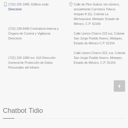
(722) 226 1980. Edificio sede
Calle de Pino Suárez sin número,
Directorio
actualmente Carretera Toluca-
Ixtapan # 111, Colonia La
Michoacana; Metepec Estado de
México, C.P. 52166
(722) 238 8490 Contraloría Interna y
Órgano de Control y Vigilancia
Calle Lienzo Charro 223 sur, Colonia
Directorio
San Jorge Pueblo Nuevo, Metepec,
Estado de México C.P. 52154
Calle Lienzo Charro 323, sur, Colonia
(722) 226 1980 ext. 610 Dirección
San Jorge Pueblo Nuevo, Metepec,
General de Protección de Datos
Estado de México, C.P. 52154.
Personales del Infoem
Chatbot Tidio