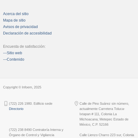
Acerca del sitio
Mapa de sitio
Avisos de privacidad
Declaración de accesibilidad
Encuesta de satisfacción:
---Sitio web
---Contenido
Copyright © Infoem, 2025
(722) 226 1980. Edificio sede
Calle de Pino Suárez sin número,
Directorio
actualmente Carretera Toluca-
Ixtapan # 111, Colonia La
Michoacana; Metepec Estado de
México, C.P. 52166
(722) 238 8490 Contraloría Interna y
Órgano de Control y Vigilancia
Calle Lienzo Charro 223 sur, Colonia