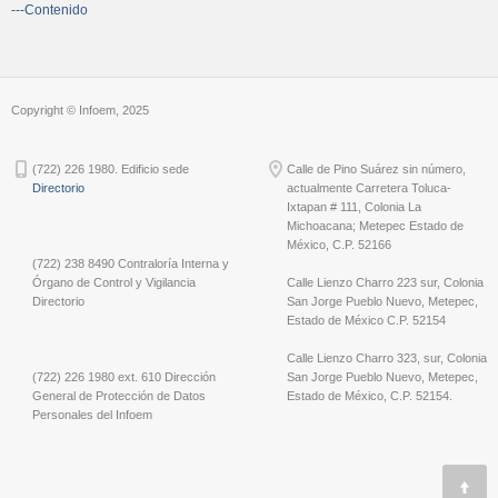
---Contenido
Copyright © Infoem, 2025
(722) 226 1980. Edificio sede
Calle de Pino Suárez sin número,
Directorio
actualmente Carretera Toluca-
Ixtapan # 111, Colonia La
Michoacana; Metepec Estado de
México, C.P. 52166
(722) 238 8490 Contraloría Interna y
Órgano de Control y Vigilancia
Calle Lienzo Charro 223 sur, Colonia
Directorio
San Jorge Pueblo Nuevo, Metepec,
Estado de México C.P. 52154
Calle Lienzo Charro 323, sur, Colonia
(722) 226 1980 ext. 610 Dirección
San Jorge Pueblo Nuevo, Metepec,
General de Protección de Datos
Estado de México, C.P. 52154.
Personales del Infoem