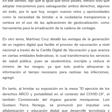
En ese sentido, dijo que al igual que otros países, México tuvo que
adoptar mecanismos para salvaguardar ambos derechos, algunos
sin éxito, por lo que hoy, surgen nuevos retos y oportunidades
como la necesidad de brindar a la ciudadanía transparencia y
certeza en el uso de las aplicaciones de geolocalización, como
herramienta para la erradicación de la cadena de contagio.
En otro tema, Martínez Cruz detalló las ventajas de la generación
de un registro digital que facilite el proceso de vacunación a nivel
nacional a través de la Cartilla Digital de Vacunación y que avanza
en ciertas entidades federativas, lo cual transformaría los servicios
de salud pública, pues se seudonimiza, encripta y reduce el
mínimo de los riesgos, ya que solo podría almacenar la
información el tiempo necesario para rastrear las infecciones,
agregó.
En tanto, al brindar su exposición en la mesa “El ejercicio de los
derechos ARCO y portabilidad en el contexto del COVID-19”, el
también Comisionado del órgano garante mexiquense, Luis
Gustavo Parra Noriega, se pronunció por impulsar una
alfabetización y educación digital que desarrolle tecnología y