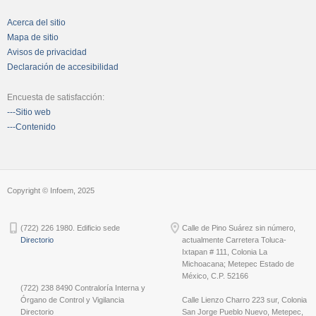
Acerca del sitio
Mapa de sitio
Avisos de privacidad
Declaración de accesibilidad
Encuesta de satisfacción:
---Sitio web
---Contenido
Copyright © Infoem, 2025
(722) 226 1980. Edificio sede
Calle de Pino Suárez sin número,
Directorio
actualmente Carretera Toluca-
Ixtapan # 111, Colonia La
Michoacana; Metepec Estado de
México, C.P. 52166
(722) 238 8490 Contraloría Interna y
Órgano de Control y Vigilancia
Calle Lienzo Charro 223 sur, Colonia
Directorio
San Jorge Pueblo Nuevo, Metepec,