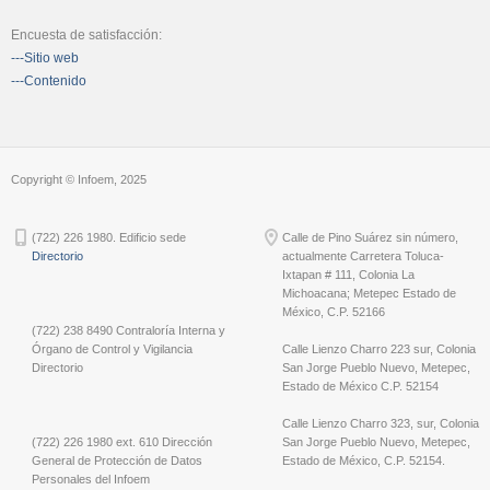
Encuesta de satisfacción:
---Sitio web
---Contenido
Copyright © Infoem, 2025
(722) 226 1980. Edificio sede
Calle de Pino Suárez sin número,
Directorio
actualmente Carretera Toluca-
Ixtapan # 111, Colonia La
Michoacana; Metepec Estado de
México, C.P. 52166
(722) 238 8490 Contraloría Interna y
Órgano de Control y Vigilancia
Calle Lienzo Charro 223 sur, Colonia
Directorio
San Jorge Pueblo Nuevo, Metepec,
Estado de México C.P. 52154
Calle Lienzo Charro 323, sur, Colonia
(722) 226 1980 ext. 610 Dirección
San Jorge Pueblo Nuevo, Metepec,
General de Protección de Datos
Estado de México, C.P. 52154.
Personales del Infoem