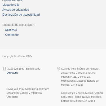
Mapa de sitio
Avisos de privacidad
Declaración de accesibilidad
Encuesta de satisfacción:
---Sitio web
---Contenido
Copyright © Infoem, 2025
(722) 226 1980. Edificio sede
Calle de Pino Suárez sin número,
Directorio
actualmente Carretera Toluca-
Ixtapan # 111, Colonia La
Michoacana; Metepec Estado de
México, C.P. 52166
(722) 238 8490 Contraloría Interna y
Órgano de Control y Vigilancia
Calle Lienzo Charro 223 sur, Colonia
Directorio
San Jorge Pueblo Nuevo, Metepec,
Estado de México C.P. 52154