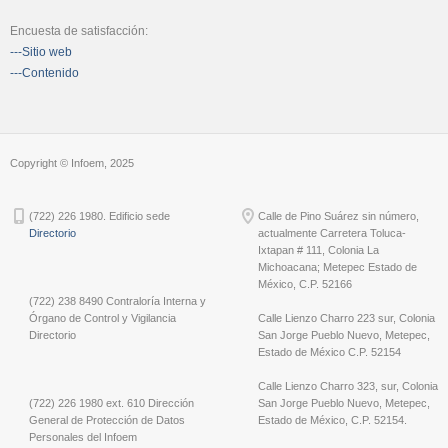
Encuesta de satisfacción:
---Sitio web
---Contenido
Copyright © Infoem, 2025
(722) 226 1980. Edificio sede
Calle de Pino Suárez sin número,
Directorio
actualmente Carretera Toluca-
Ixtapan # 111, Colonia La
Michoacana; Metepec Estado de
México, C.P. 52166
(722) 238 8490 Contraloría Interna y
Órgano de Control y Vigilancia
Calle Lienzo Charro 223 sur, Colonia
Directorio
San Jorge Pueblo Nuevo, Metepec,
Estado de México C.P. 52154
Calle Lienzo Charro 323, sur, Colonia
(722) 226 1980 ext. 610 Dirección
San Jorge Pueblo Nuevo, Metepec,
General de Protección de Datos
Estado de México, C.P. 52154.
Personales del Infoem