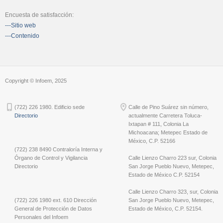
Encuesta de satisfacción:
---Sitio web
---Contenido
Copyright © Infoem, 2025
(722) 226 1980. Edificio sede
Calle de Pino Suárez sin número,
Directorio
actualmente Carretera Toluca-
Ixtapan # 111, Colonia La
Michoacana; Metepec Estado de
México, C.P. 52166
(722) 238 8490 Contraloría Interna y
Órgano de Control y Vigilancia
Calle Lienzo Charro 223 sur, Colonia
Directorio
San Jorge Pueblo Nuevo, Metepec,
Estado de México C.P. 52154
Calle Lienzo Charro 323, sur, Colonia
(722) 226 1980 ext. 610 Dirección
San Jorge Pueblo Nuevo, Metepec,
General de Protección de Datos
Estado de México, C.P. 52154.
Personales del Infoem