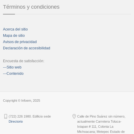
Términos y condiciones
Acerca del sitio
Mapa de sitio
Avisos de privacidad
Declaración de accesibilidad
Encuesta de satisfacción:
---Sitio web
---Contenido
Copyright © Infoem, 2025
(722) 226 1980. Edificio sede
Calle de Pino Suárez sin número,
Directorio
actualmente Carretera Toluca-
Ixtapan # 111, Colonia La
Michoacana; Metepec Estado de