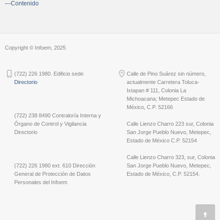
---Contenido
Copyright © Infoem, 2025
(722) 226 1980. Edificio sede
Calle de Pino Suárez sin número,
Directorio
actualmente Carretera Toluca-
Ixtapan # 111, Colonia La
Michoacana; Metepec Estado de
México, C.P. 52166
(722) 238 8490 Contraloría Interna y
Órgano de Control y Vigilancia
Calle Lienzo Charro 223 sur, Colonia
Directorio
San Jorge Pueblo Nuevo, Metepec,
Estado de México C.P. 52154
Calle Lienzo Charro 323, sur, Colonia
(722) 226 1980 ext. 610 Dirección
San Jorge Pueblo Nuevo, Metepec,
General de Protección de Datos
Estado de México, C.P. 52154.
Personales del Infoem