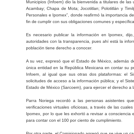
Municipios (Infoem) dio la bienvenida a titulares de la
Acambay; Chapa de Mota; Jocotitlan; Polotitlán y Timi
Personales e Ipomex”, donde reafirmó la importancia de
fin de cumplir con sus obligaciones comunes y específica
Es necesario publicar la información en Ipomex, di
autoridades con la transparencia, pues ahí está la infor
población tiene derecho a conocer.
A su vez, expresó que el Estado de México, además de 
única entidad en la República Mexicana en contar su pro
Infoem, al igual que sus otras dos plataformas: el 
solicitudes de acceso a la información pública; y el Si
Estado de México (Sarcoem), para ejercer el derecho a l
Parra Noriega recordó a las personas asistentes que
verificaciones virtuales oficiosas, a través de las cual
Ipomex, por lo que les exhortó a revisar a consciencia e
para contar con el 100 por ciento de cumplimiento.
Por otra parte, el Comisionado agregó que se vive un 