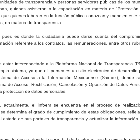
s unidades de transparencia y personas servidoras públicas de los mun
lpan, quienes asistieron a la capacitación en materia de “Protecció
 que quienes laboran en la función pública conozcan y manejen este 
s, en materia de transparencia.
jo, pues es donde la ciudadanía puede darse cuenta del compromi
mación referente a los contratos, las remuneraciones, entre otros rub
estar interconectado a la Plataforma Nacional de Transparencia (PN
pio sistema; ya que el Ipomex es un sitio electrónico de desarrollo 
Sistema de Acceso a la Información Mexiquense (Saimex), donde se
stema de Acceso, Rectificación, Cancelación y Oposición de Datos Pers
a protección de datos personales.
, actualmente, el Infoem se encuentra en el proceso de realizaci
es se determina el grado de cumplimiento de estas obligaciones, reflej
l estado de sus portales de transparencia y actualizar la información
cambio de época, donde la sociedad de la información ha migrado muc