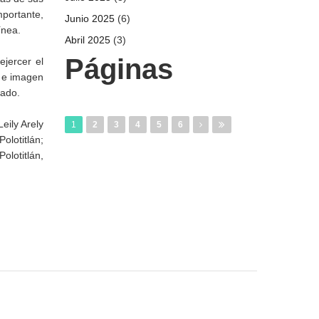
mportante,
Junio 2025
(6)
ínea.
Abril 2025
(3)
Páginas
ejercer el
d e imagen
nado.
eily Arely
1
2
3
4
5
6
olotitlán;
lotitlán,