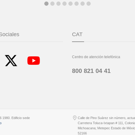
Sociales
CAT
Centro de atención telefónica
800 821 04 41
6 1980. Edificio sede
Calle de Pino Suárez sin número, actu
io
Carretera Toluca-Ixtapan # 111, Coloni
Michoacana; Metepec Estado de Méxic
52166