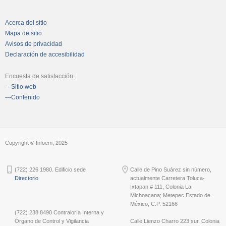
Acerca del sitio
Mapa de sitio
Avisos de privacidad
Declaración de accesibilidad
Encuesta de satisfacción:
---Sitio web
---Contenido
Copyright © Infoem, 2025
(722) 226 1980. Edificio sede
Calle de Pino Suárez sin número,
Directorio
actualmente Carretera Toluca-
Ixtapan # 111, Colonia La
Michoacana; Metepec Estado de
México, C.P. 52166
(722) 238 8490 Contraloría Interna y
Órgano de Control y Vigilancia
Calle Lienzo Charro 223 sur, Colonia