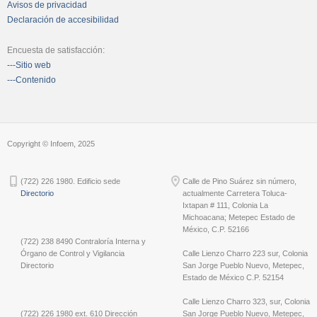
Avisos de privacidad
Declaración de accesibilidad
Encuesta de satisfacción:
---Sitio web
---Contenido
Copyright © Infoem, 2025
(722) 226 1980. Edificio sede
Calle de Pino Suárez sin número,
Directorio
actualmente Carretera Toluca-
Ixtapan # 111, Colonia La
Michoacana; Metepec Estado de
México, C.P. 52166
(722) 238 8490 Contraloría Interna y
Órgano de Control y Vigilancia
Calle Lienzo Charro 223 sur, Colonia
Directorio
San Jorge Pueblo Nuevo, Metepec,
Estado de México C.P. 52154
Calle Lienzo Charro 323, sur, Colonia
(722) 226 1980 ext. 610 Dirección
San Jorge Pueblo Nuevo, Metepec,