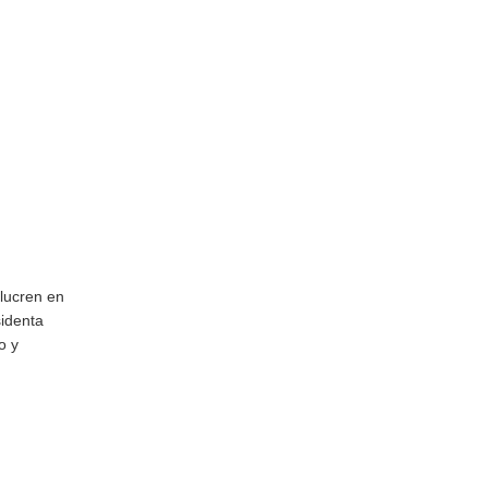
olucren en
sidenta
o y