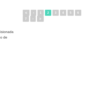
1
2
3
4
5
6
7
misionada
do de