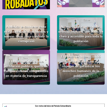
A México le conviene tener
Acceso a datos personales,
más ciudadanía con buenas y
derecho humano que debe ser
nuevas ideas para combatir la
claro y accesible para toda la
corrupción
población
El Pleno del Infoem emitió
El Infoem reiteró a toda
distintos votos, con el
institución pública, que debe
objetivo de garantizar los
cumplir con sus obligaciones
derechos humanos de la
en materia de transparencia
población