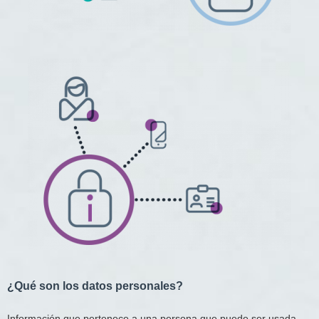
¿Qué son los datos personales?​
Información que pertenece a una persona que puede ser usada