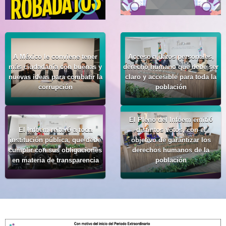
A México le conviene tener
Acceso a datos personales,
más ciudadanía con buenas y
derecho humano que debe ser
nuevas ideas para combatir la
claro y accesible para toda la
corrupción
población
El Pleno del Infoem emitió
El Infoem reiteró a toda
distintos votos, con el
institución pública, que debe
objetivo de garantizar los
cumplir con sus obligaciones
derechos humanos de la
en materia de transparencia
población