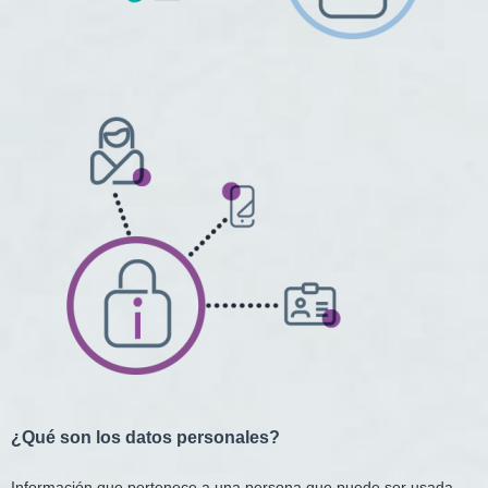
¿Qué son los datos personales?​
Información que pertenece a una persona que puede ser usada