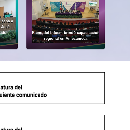
 sepa a
: José
nado
Pleno del Infoem brindó capacitación
regional en Amecameca