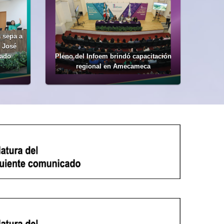
 sepa a
: José
nado
Pleno del Infoem brindó capacitación
regional en Amecameca