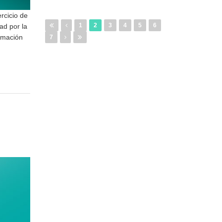
rcicio de
1
2
3
4
5
6
ad por la
ormación
7