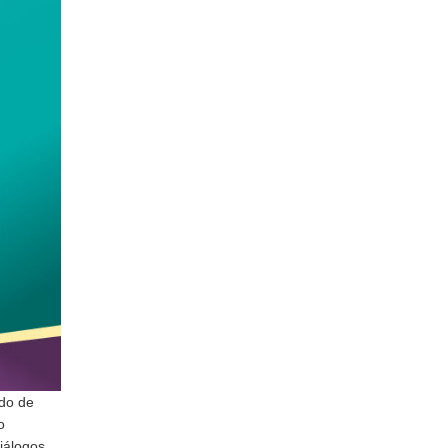
ado de
o
Diálogos