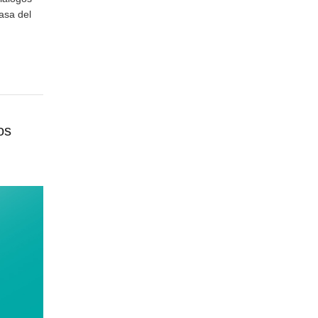
asa del
os