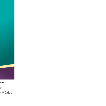
que
 en
de México