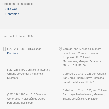
Encuesta de satisfacción:
---Sitio web
---Contenido
Copyright © Infoem, 2025
(722) 226 1980. Edificio sede
Calle de Pino Suárez sin número,
Directorio
actualmente Carretera Toluca-
Ixtapan # 111, Colonia La
Michoacana; Metepec Estado de
México, C.P. 52166
(722) 238 8490 Contraloría Interna y
Órgano de Control y Vigilancia
Calle Lienzo Charro 223 sur, Colonia
Directorio
San Jorge Pueblo Nuevo, Metepec,
Estado de México C.P. 52154
Calle Lienzo Charro 323, sur, Colonia
(722) 226 1980 ext. 610 Dirección
San Jorge Pueblo Nuevo, Metepec,
General de Protección de Datos
Estado de México, C.P. 52154.
Personales del Infoem