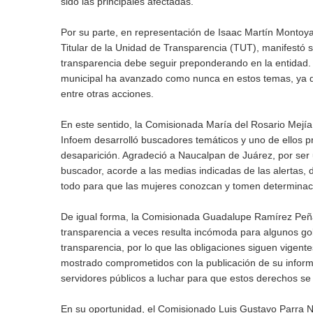
sido las principales afectadas.
Por su parte, en representación de Isaac Martín Montoy
Titular de la Unidad de Transparencia (TUT), manifestó s
transparencia debe seguir preponderando en la entidad. 
municipal ha avanzado como nunca en estos temas, ya qu
entre otras acciones.
En este sentido, la Comisionada María del Rosario Mejía 
Infoem desarrolló buscadores temáticos y uno de ellos p
desaparición. Agradeció a Naucalpan de Juárez, por ser u
buscador, acorde a las medias indicadas de las alertas, d
todo para que las mujeres conozcan y tomen determinaci
De igual forma, la Comisionada Guadalupe Ramírez Peña
transparencia a veces resulta incómoda para algunos go
transparencia, por lo que las obligaciones siguen vigent
mostrado comprometidos con la publicación de su informaci
servidores públicos a luchar para que estos derechos se
En su oportunidad, el Comisionado Luis Gustavo Parra N