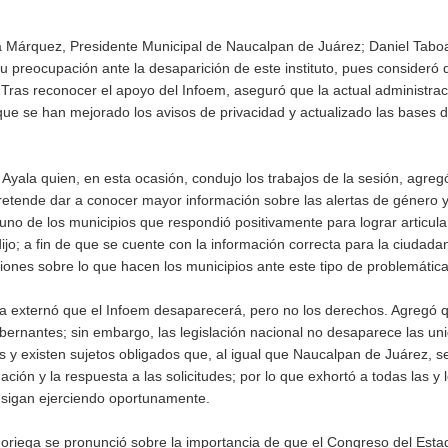
a Márquez, Presidente Municipal de Naucalpan de Juárez; Daniel Taboa
u preocupación ante la desaparición de este instituto, pues consideró 
Tras reconocer el apoyo del Infoem, aseguró que la actual administrac
e se han mejorado los avisos de privacidad y actualizado las bases d
Ayala quien, en esta ocasión, condujo los trabajos de la sesión, agreg
retende dar a conocer mayor información sobre las alertas de género y
no de los municipios que respondió positivamente para lograr articula
ijo; a fin de que se cuente con la información correcta para la ciudada
ones sobre lo que hacen los municipios ante este tipo de problemática
 externó que el Infoem desaparecerá, pero no los derechos. Agregó q
bernantes; sin embargo, las legislación nacional no desaparece las un
es y existen sujetos obligados que, al igual que Naucalpan de Juárez, s
ón y la respuesta a las solicitudes; por lo que exhortó a todas las y 
 sigan ejerciendo oportunamente.
oriega se pronunció sobre la importancia de que el Congreso del Esta