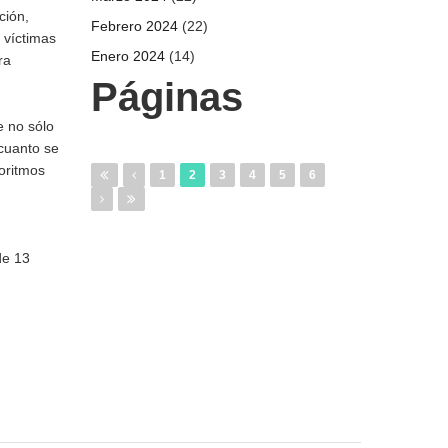
ción,
Febrero 2024
(22)
 víctimas
Enero 2024
(14)
ra
Páginas
e no sólo
 cuanto se
goritmos
1
2
3
4
5
6
de 13
n