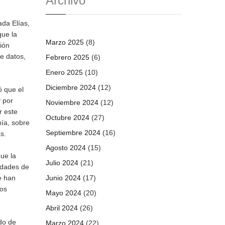
Archivo
da Elías,
que la
Marzo 2025
(8)
ión
e datos,
Febrero 2025
(6)
Enero 2025
(10)
Diciembre 2024
(12)
ó que el
 por
Noviembre 2024
(12)
r este
Octubre 2024
(27)
nía, sobre
Septiembre 2024
(16)
s.
Agosto 2024
(15)
ue la
Julio 2024
(21)
idades de
e han
Junio 2024
(17)
los
Mayo 2024
(20)
Abril 2024
(26)
do de
Marzo 2024
(22)