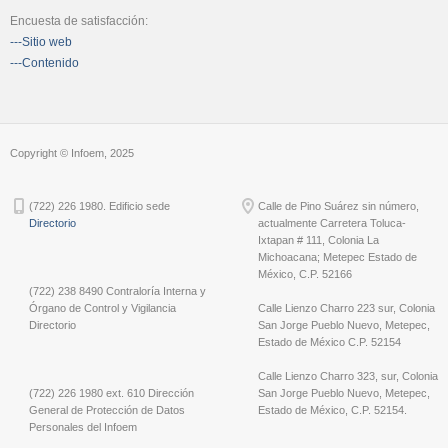
Encuesta de satisfacción:
---Sitio web
---Contenido
Copyright © Infoem, 2025
(722) 226 1980. Edificio sede
Calle de Pino Suárez sin número,
Directorio
actualmente Carretera Toluca-
Ixtapan # 111, Colonia La
Michoacana; Metepec Estado de
México, C.P. 52166
(722) 238 8490 Contraloría Interna y
Órgano de Control y Vigilancia
Calle Lienzo Charro 223 sur, Colonia
Directorio
San Jorge Pueblo Nuevo, Metepec,
Estado de México C.P. 52154
Calle Lienzo Charro 323, sur, Colonia
(722) 226 1980 ext. 610 Dirección
San Jorge Pueblo Nuevo, Metepec,
General de Protección de Datos
Estado de México, C.P. 52154.
Personales del Infoem