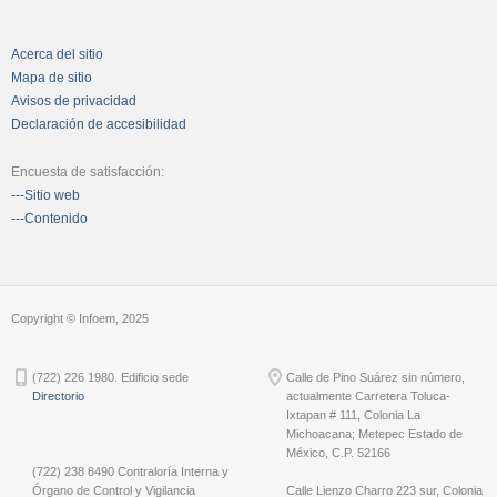
Acerca del sitio
Mapa de sitio
Avisos de privacidad
Declaración de accesibilidad
Encuesta de satisfacción:
---Sitio web
---Contenido
Copyright © Infoem, 2025
(722) 226 1980. Edificio sede
Calle de Pino Suárez sin número,
Directorio
actualmente Carretera Toluca-
Ixtapan # 111, Colonia La
Michoacana; Metepec Estado de
México, C.P. 52166
(722) 238 8490 Contraloría Interna y
Órgano de Control y Vigilancia
Calle Lienzo Charro 223 sur, Colonia