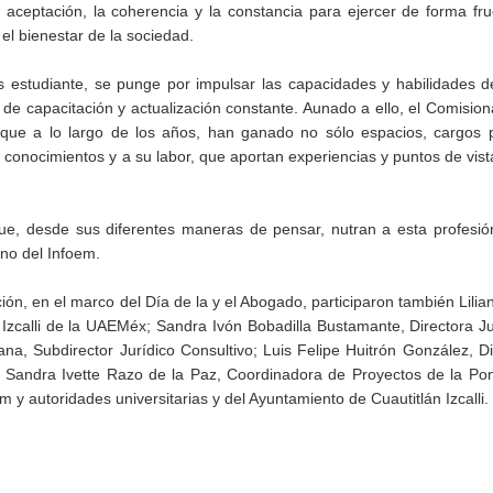
aceptación, la coherencia y la constancia para ejercer de forma fru
 el bienestar de la sociedad.
 estudiante, se punge por impulsar las capacidades y habilidades d
de capacitación y actualización constante. Aunado a ello, el Comisio
 que a lo largo de los años, han ganado no sólo espacios, cargos p
 conocimientos y a su labor, que aportan experiencias y puntos de vista
, desde sus diferentes maneras de pensar, nutran a esta profesió
eno del Infoem.
n, en el marco del Día de la y el Abogado, participaron también Lilia
zcalli de la UAEMéx; Sandra Ivón Bobadilla Bustamante, Directora Ju
ana, Subdirector Jurídico Consultivo; Luis Felipe Huitrón González, Di
e Sandra Ivette Razo de la Paz, Coordinadora de Proyectos de la Po
y autoridades universitarias y del Ayuntamiento de Cuautitlán Izcalli.