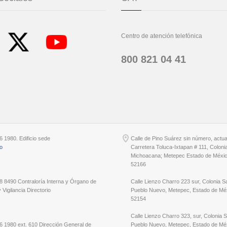
Centro de atención telefónica
800 821 04 41
6 1980. Edificio sede
Calle de Pino Suárez sin número, actu
io
Carretera Toluca-Ixtapan # 111, Coloni
Michoacana; Metepec Estado de Méxic
52166
8 8490 Contraloría Interna y Órgano de
Calle Lienzo Charro 223 sur, Colonia S
 Vigilancia Directorio
Pueblo Nuevo, Metepec, Estado de Méx
52154
Calle Lienzo Charro 323, sur, Colonia 
6 1980 ext. 610 Dirección General de
Pueblo Nuevo, Metepec, Estado de Méx