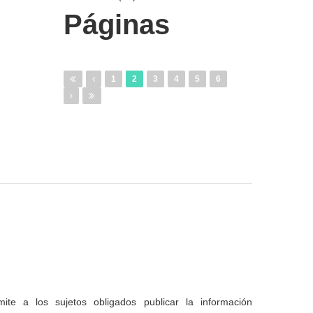
Páginas
1
2
3
4
5
6
te a los sujetos obligados publicar la información