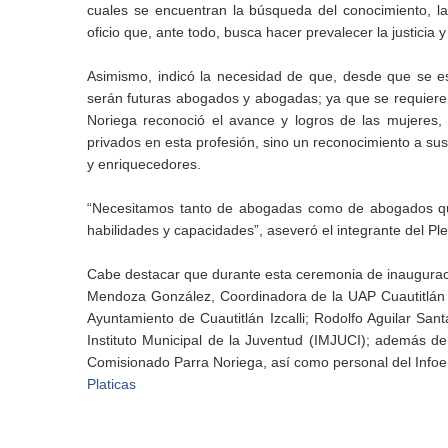
cuales se encuentran la búsqueda del conocimiento, la 
oficio que, ante todo, busca hacer prevalecer la justicia y
Asimismo, indicó la necesidad de que, desde que se es
serán futuras abogados y abogadas; ya que se requiere 
Noriega reconoció el avance y logros de las mujeres,
privados en esta profesión, sino un reconocimiento a sus
y enriquecedores.
“Necesitamos tanto de abogadas como de abogados que
habilidades y capacidades”, aseveró el integrante del Pl
Cabe destacar que durante esta ceremonia de inauguració
Mendoza González, Coordinadora de la UAP Cuautitlán I
Ayuntamiento de Cuautitlán Izcalli; Rodolfo Aguilar Sant
Instituto Municipal de la Juventud (IMJUCI); además d
Comisionado Parra Noriega, así como personal del Infoem 
Platicas