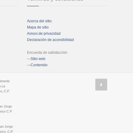
Acerca del sitio
Mapa de sitio
Avisos de privacidad
Declaración de accesibilidad
Encuesta de satisfacción:
---Sitio web
---Contenido
almente
a La
o, C.P.
an Jorge
ico C.P.
San Jorge
ico, C.P.