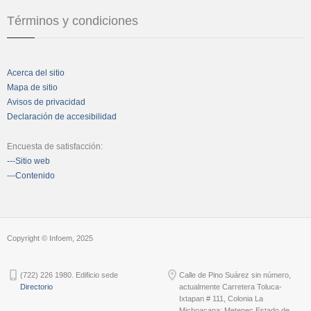
Términos y condiciones
Acerca del sitio
Mapa de sitio
Avisos de privacidad
Declaración de accesibilidad
Encuesta de satisfacción:
---Sitio web
---Contenido
Copyright © Infoem, 2025
(722) 226 1980. Edificio sede
Calle de Pino Suárez sin número,
Directorio
actualmente Carretera Toluca-
Ixtapan # 111, Colonia La
Michoacana; Metepec Estado de