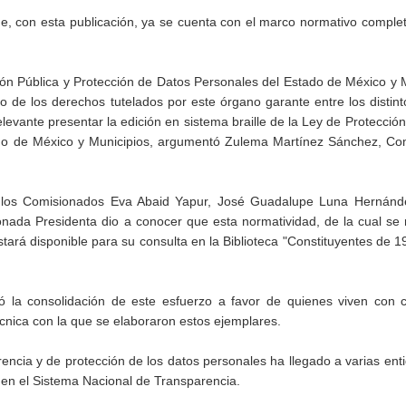
que, con esta publicación, ya se cuenta con el marco normativo comple
ción Pública y Protección de Datos Personales del Estado de México y 
io de los derechos tutelados por este órgano garante entre los distin
relevante presentar la edición en sistema braille de la Ley de Protecció
ado de México y Municipios, argumentó Zulema Martínez Sánchez, Co
de los Comisionados Eva Abaid Yapur, José Guadalupe Luna Hernánde
nada Presidenta dio a conocer que esta normatividad, de la cual se 
ará disponible para su consulta en la Biblioteca "Constituyentes de 
ó la consolidación de este esfuerzo a favor de quienes viven con 
otécnica con la que se elaboraron estos ejemplares.
rencia y de protección de los datos personales ha llegado a varias ent
e en el Sistema Nacional de Transparencia.