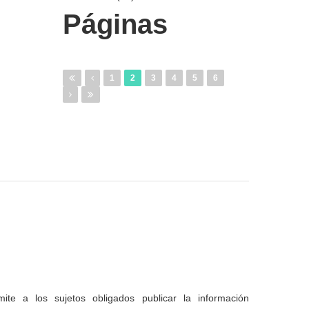
Páginas
1
2
3
4
5
6
te a los sujetos obligados publicar la información