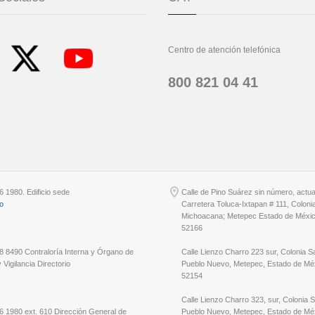
Centro de atención telefónica
800 821 04 41
6 1980. Edificio sede
Calle de Pino Suárez sin número, actu
io
Carretera Toluca-Ixtapan # 111, Coloni
Michoacana; Metepec Estado de Méxic
52166
8 8490 Contraloría Interna y Órgano de
Calle Lienzo Charro 223 sur, Colonia S
 Vigilancia Directorio
Pueblo Nuevo, Metepec, Estado de Méx
52154
Calle Lienzo Charro 323, sur, Colonia 
6 1980 ext. 610 Dirección General de
Pueblo Nuevo, Metepec, Estado de Méx