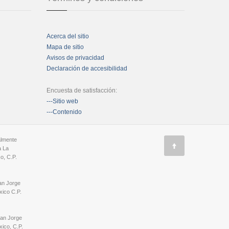
Acerca del sitio
Mapa de sitio
Avisos de privacidad
Declaración de accesibilidad
Encuesta de satisfacción:
---Sitio web
---Contenido
almente
a La
o, C.P.
an Jorge
ico C.P.
San Jorge
ico, C.P.