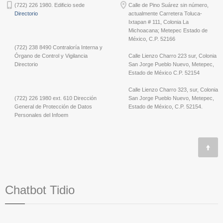
(722) 226 1980. Edificio sede
Calle de Pino Suárez sin número,
Directorio
actualmente Carretera Toluca-
Ixtapan # 111, Colonia La
Michoacana; Metepec Estado de
México, C.P. 52166
(722) 238 8490 Contraloría Interna y
Órgano de Control y Vigilancia
Calle Lienzo Charro 223 sur, Colonia
Directorio
San Jorge Pueblo Nuevo, Metepec,
Estado de México C.P. 52154
Calle Lienzo Charro 323, sur, Colonia
(722) 226 1980 ext. 610 Dirección
San Jorge Pueblo Nuevo, Metepec,
General de Protección de Datos
Estado de México, C.P. 52154.
Personales del Infoem
Chatbot Tidio