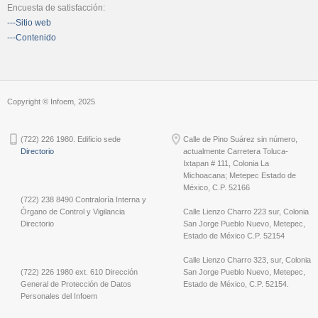
Encuesta de satisfacción:
---Sitio web
---Contenido
Copyright © Infoem, 2025
(722) 226 1980. Edificio sede
Calle de Pino Suárez sin número,
Directorio
actualmente Carretera Toluca-
Ixtapan # 111, Colonia La
Michoacana; Metepec Estado de
México, C.P. 52166
(722) 238 8490 Contraloría Interna y
Órgano de Control y Vigilancia
Calle Lienzo Charro 223 sur, Colonia
Directorio
San Jorge Pueblo Nuevo, Metepec,
Estado de México C.P. 52154
Calle Lienzo Charro 323, sur, Colonia
(722) 226 1980 ext. 610 Dirección
San Jorge Pueblo Nuevo, Metepec,
General de Protección de Datos
Estado de México, C.P. 52154.
Personales del Infoem