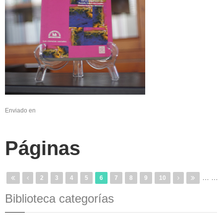
Enviado en
Páginas
…
…
2
3
4
5
6
7
8
9
10
Biblioteca categorías