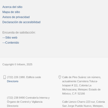
Acerca del sitio
Mapa de sitio
Avisos de privacidad
Declaración de accesibilidad
Encuesta de satisfacción:
---Sitio web
---Contenido
Copyright © Infoem, 2025
(722) 226 1980. Edificio sede
Calle de Pino Suárez sin número,
Directorio
actualmente Carretera Toluca-
Ixtapan # 111, Colonia La
Michoacana; Metepec Estado de
México, C.P. 52166
(722) 238 8490 Contraloría Interna y
Órgano de Control y Vigilancia
Calle Lienzo Charro 223 sur, Colonia
Directorio
San Jorge Pueblo Nuevo, Metepec,