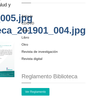
alud y
005.jpg
Artículo
CD/DVD
teca_201901_004.jpg
Guía
Libro
Otro
Revista de investigación
Revista digital
Reglamento Biblioteca
Ver Reglamento