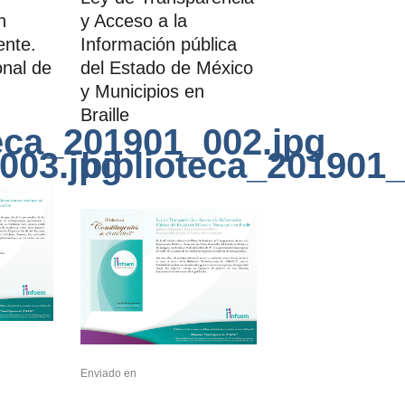
n
y Acceso a la
ente.
Información pública
nal de
del Estado de México
y Municipios en
Braille
teca_201901_002.jpg
003.jpg
biblioteca_201901_
Enviado en