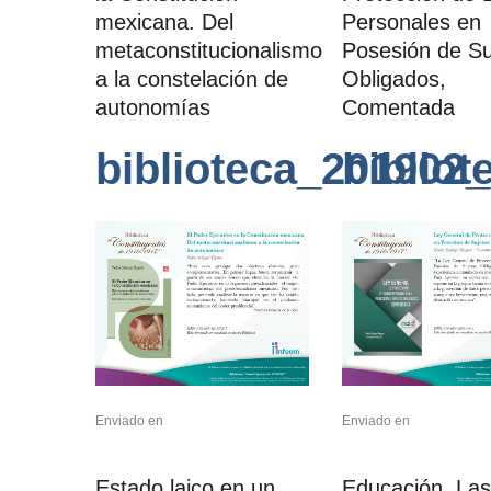
mexicana. Del
Personales en
metaconstitucionalismo
Posesión de Su
a la constelación de
Obligados,
autonomías
Comentada
biblioteca_201902_
biblio
Enviado en
Enviado en
Estado laico en un
Educación. Las