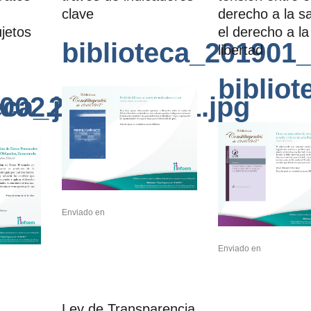
clave
derecho a la s
jetos
el derecho a la
biblioteca_201901_
libertad
biblio
002.jpg
teca_201902_001.jpg
Enviado en
Enviado en
Ley de Transparencia