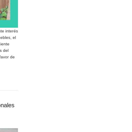
te interés
ebles, el
iente
s del
favor de
onales