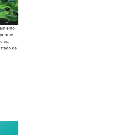
tamiento
 porque
chis,
Estado de