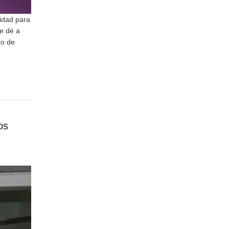
lidad para
e dé a
to de
os