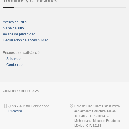
Términos y condiciones
Acerca del sitio
Mapa de sitio
Avisos de privacidad
Declaración de accesibilidad
Encuesta de satisfacción:
---Sitio web
---Contenido
Copyright © Infoem, 2025
(722) 226 1980. Edificio sede
Calle de Pino Suárez sin número,
Directorio
actualmente Carretera Toluca-
Ixtapan # 111, Colonia La
Michoacana; Metepec Estado de
México, C.P. 52166