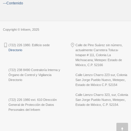
---Contenido
Copyright © Infoem, 2025
(722) 226 1980. Edificio sede
Calle de Pino Suárez sin número,
Directorio
actualmente Carretera Toluca-
Ixtapan # 111, Colonia La
Michoacana; Metepec Estado de
México, C.P. 52166
(722) 238 8490 Contraloría Interna y
Órgano de Control y Vigilancia
Calle Lienzo Charro 223 sur, Colonia
Directorio
San Jorge Pueblo Nuevo, Metepec,
Estado de México C.P. 52154
Calle Lienzo Charro 323, sur, Colonia
(722) 226 1980 ext. 610 Dirección
San Jorge Pueblo Nuevo, Metepec,
General de Protección de Datos
Estado de México, C.P. 52154.
Personales del Infoem