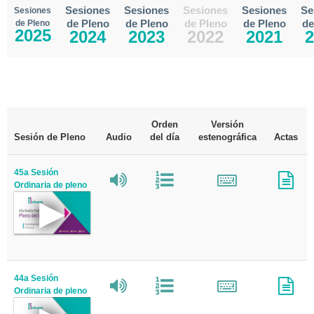
Sesiones
Sesiones
Sesiones
Sesiones
Se
Sesiones
de Pleno
de Pleno
de Pleno
de Pleno
de
de Pleno
2025
2024
2023
2022
2021
2
Orden
Versión
Sesión de Pleno
Audio
del día
estenográfica
Actas
45a Sesión
Ordinaria de pleno
44a Sesión
Ordinaria de pleno